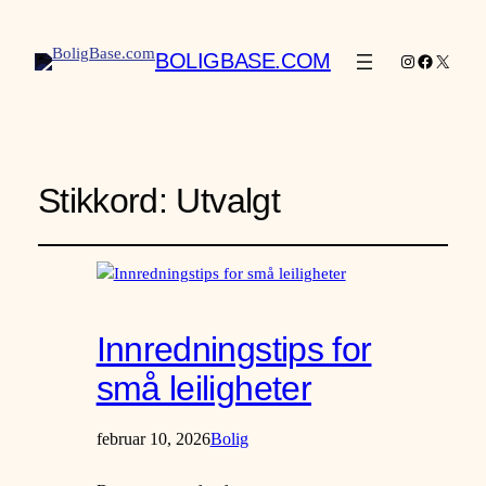
BOLIGBASE.COM
Instagram
Facebook
X
Stikkord:
Utvalgt
Innredningstips for
små leiligheter
februar 10, 2026
Bolig