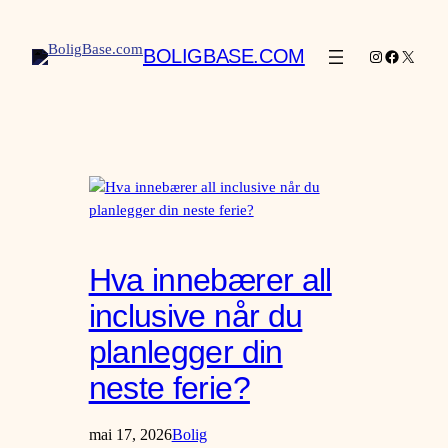
Hopp
til
BOLIGBASE.COM
Instagram
Facebook
X
innhold
Hva innebærer all
inclusive når du
planlegger din
neste ferie?
mai 17, 2026
Bolig