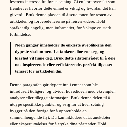
leserens interesse fra første setning. Gi en kort oversikt som
fremhever hvorfor dette emnet er viktig og hvordan det kan
gi verdi. Bruk denne plassen til å sette tonen for resten av
artikkelen og forberede leserne på reisen videre. Hold
språket tilgjengelig, men informativt, for å skape en sterk
forbindelse.
Noen ganger inneholder de enkleste øyeblikkene den
dypeste visdommen. La tankene dine roe seg, og
klarhet vil finne deg. Bruk dette sitatområdet til å dele
noe inspirerende eller reflekterende, perfekt tilpasset
temaet for artikkelen din.
Denne paragrafen går dypere inn i emnet som ble
introdusert tidligere, og utvider hovedideen med eksempler,
analyser eller tilleggsinformasjon. Bruk denne delen til å
utdype spesifikke punkter og sørg for at hver setning
bygger på den forrige for å opprettholde en
sammenhengende flyt. Du kan inkludere data, anekdoter
eller ekspertuttalelser for å styrke dine påstander. Hold