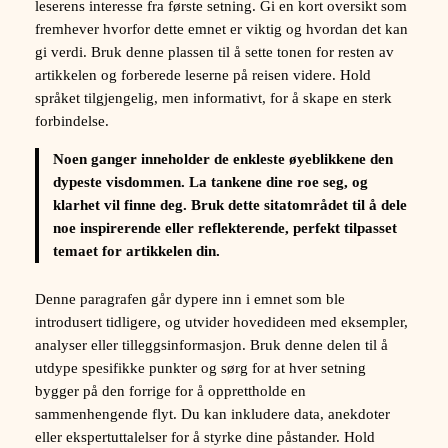
leserens interesse fra første setning. Gi en kort oversikt som
fremhever hvorfor dette emnet er viktig og hvordan det kan
gi verdi. Bruk denne plassen til å sette tonen for resten av
artikkelen og forberede leserne på reisen videre. Hold
språket tilgjengelig, men informativt, for å skape en sterk
forbindelse.
Noen ganger inneholder de enkleste øyeblikkene den
dypeste visdommen. La tankene dine roe seg, og
klarhet vil finne deg. Bruk dette sitatområdet til å dele
noe inspirerende eller reflekterende, perfekt tilpasset
temaet for artikkelen din.
Denne paragrafen går dypere inn i emnet som ble
introdusert tidligere, og utvider hovedideen med eksempler,
analyser eller tilleggsinformasjon. Bruk denne delen til å
utdype spesifikke punkter og sørg for at hver setning
bygger på den forrige for å opprettholde en
sammenhengende flyt. Du kan inkludere data, anekdoter
eller ekspertuttalelser for å styrke dine påstander. Hold