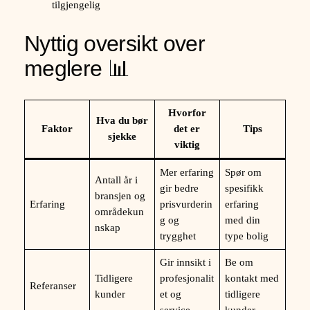
tilgjengelig
Nyttig oversikt over
meglere 📊
Hvorfor
Hva du bør
Faktor
det er
Tips
sjekke
viktig
Mer erfaring
Spør om
Antall år i
gir bedre
spesifikk
bransjen og
Erfaring
prisvurderin
erfaring
områdekun
g og
med din
nskap
trygghet
type bolig
Gir innsikt i
Be om
Tidligere
profesjonalit
kontakt med
Referanser
kunder
et og
tidligere
service
kunder