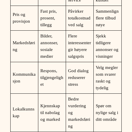
Fast pris,
Påvirker
Sammenlign
Pris og
prosent,
totalkostnad
flere tilbud
provisjon
tillegg
ved salg
nøye
Bilder,
Flere
Sjekk
Markedsføri
annonser,
interessenter
tidligere
ng
sosiale
gir høyere
annonser og
medier
salgspris
visninger
Velg megler
Respons,
God dialog
Kommunika
som svarer
tilgjengeligh
reduserer
sjon
raskt og
et
stress
tydelig
Bedre
Kjennskap
vurdering
Spør om
Lokalkunns
til nabolag
og
nylige salg i
kap
og marked
markedsføri
ditt område
ng