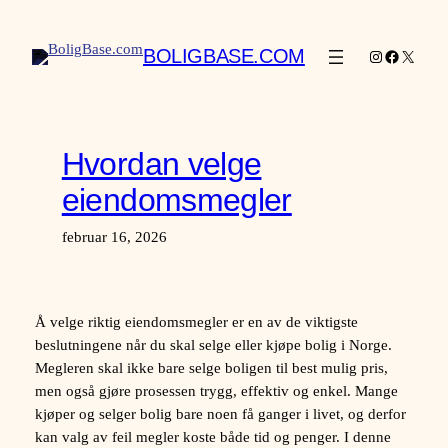
Hopp
til
BOLIGBASE.COM
Instagram
Facebook
X
innhold
Hvordan velge
eiendomsmegler
februar 16, 2026
Å velge riktig eiendomsmegler er en av de viktigste
beslutningene når du skal selge eller kjøpe bolig i Norge.
Megleren skal ikke bare selge boligen til best mulig pris,
men også gjøre prosessen trygg, effektiv og enkel. Mange
kjøper og selger bolig bare noen få ganger i livet, og derfor
kan valg av feil megler koste både tid og penger. I denne