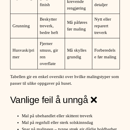
krevende
finish
detaljer
rengjøring
Beskytter
Nytt eller
Må påføres
Grunning
treverk,
reparert
før maling
bedre heft
treverk
Fjerner
Husvask/pri
smuss, gir
Må skylles
Forberedels
mer
ren
grundig
e før maling
overflate
Tabellen gir en enkel oversikt over hvilke malingstyper som
passer til ulike oppgaver på huset.
Vanlige feil å unngå ❌
Mal på ubehandlet eller skittent treverk
Mal på regnfull eller sterk solskinnsdag
Spar på malingen – tynne strøk gir dårlig holdbarhet