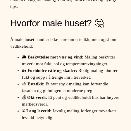
tips.
Hvorfor male huset? 🤔
Å male huset handler ikke bare om estetikk, men også om
vedlikehold:
🌦️
Beskyttelse mot vær og vind:
Maling beskytter
treverk mot fukt, sol og temperatursvingninger.
🏡
Forhindre råte og skader:
Riktig maling hindrer
fukt og sopp i å trenge inn i treverket.
🎨
Estetikk:
Et nytt strøk maling kan forvandle
fasaden og gi boligen et moderne preg.
💰
Økt verdi:
Et pent og vedlikeholdt hus har høyere
markedsverdi.
⏳
Lang levetid:
Jevnlig maling forlenger treverkets
levetid betydelig.