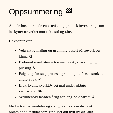
Oppsummering 🏁
Å male huset er både en estetisk og praktisk investering som
beskytter treverket mot fukt, sol og råte.
Hovedpunkter:
Velg riktig maling og grunning basert på treverk og
klima 🎨
Forbered overflaten nøye med vask, sparkling og
pussing 🔧
Følg steg-for-steg prosess: grunning → første strøk →
andre strøk 🖌️
Bruk kvalitetsverktøy og mal under riktige
værforhold 🌤️
Vedlikehold fasaden årlig for lang holdbarhet 🧹
Med nøye forberedelse og riktig teknikk kan du få et
profesjonelt resultat som gir huset ditt nytt liv og lang