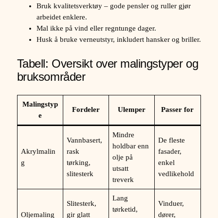
Bruk kvalitetsverktøy – gode pensler og ruller gjør
arbeidet enklere.
Mal ikke på vind eller regntunge dager.
Husk å bruke verneutstyr, inkludert hansker og briller.
Tabell: Oversikt over malingstyper og
bruksområder
Malingstyp
Fordeler
Ulemper
Passer for
e
Mindre
Vannbasert,
De fleste
holdbar enn
Akrylmalin
rask
fasader,
olje på
g
tørking,
enkel
utsatt
slitesterk
vedlikehold
treverk
Lang
Slitesterk,
Vinduer,
tørketid,
Oljemaling
gir glatt
dører,