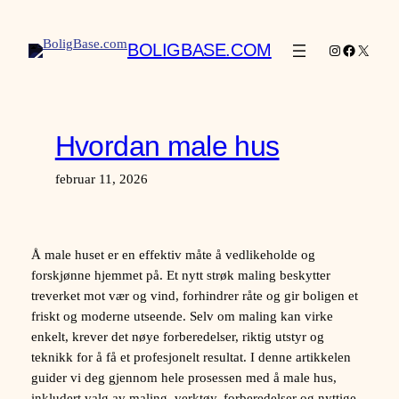
Hopp
til
BOLIGBASE.COM
Instagram
Facebook
X
innhold
Hvordan male hus
februar 11, 2026
Å male huset er en effektiv måte å vedlikeholde og
forskjønne hjemmet på. Et nytt strøk maling beskytter
treverket mot vær og vind, forhindrer råte og gir boligen et
friskt og moderne utseende. Selv om maling kan virke
enkelt, krever det nøye forberedelser, riktig utstyr og
teknikk for å få et profesjonelt resultat. I denne artikkelen
guider vi deg gjennom hele prosessen med å male hus,
inkludert valg av maling, verktøy, forberedelser og nyttige