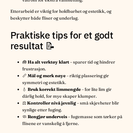
våtrom for ekstra vanntetting.
Etterarbeid er viktig for holdbarhet og estetikk, og
beskytter både fliser og underlag.
Praktiske tips for et godt
resultat 📝
🧰
Ha alt verktøy klart
– sparer tid og hindrer
frustrasjon.
📏
Mål og merk nøye
– riktig plassering gir
symmetri og estetikk.
💧
Bruk korrekt limmengde
– for lite lim gir
dårlig hold, for mye skaper klumper.
⚖️
Kontroller nivå jevnlig
– små skjevheter blir
synlige etter fuging.
🧼
Rengjør underveis
– fugemasse som tørker på
flisene er vanskelig å fjerne.