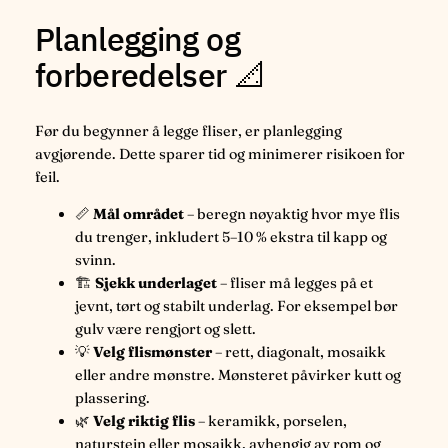
Planlegging og
forberedelser 📐
Før du begynner å legge fliser, er planlegging
avgjørende. Dette sparer tid og minimerer risikoen for
feil.
📏
Mål området
– beregn nøyaktig hvor mye flis
du trenger, inkludert 5–10 % ekstra til kapp og
svinn.
🏗️
Sjekk underlaget
– fliser må legges på et
jevnt, tørt og stabilt underlag. For eksempel bør
gulv være rengjort og slett.
💡
Velg flismønster
– rett, diagonalt, mosaikk
eller andre mønstre. Mønsteret påvirker kutt og
plassering.
🌿
Velg riktig flis
– keramikk, porselen,
naturstein eller mosaikk, avhengig av rom og