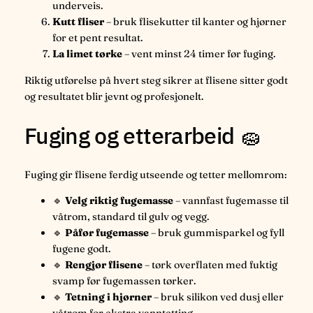
underveis.
Kutt fliser
– bruk flisekutter til kanter og hjørner
for et pent resultat.
La limet tørke
– vent minst 24 timer før fuging.
Riktig utførelse på hvert steg sikrer at flisene sitter godt
og resultatet blir jevnt og profesjonelt.
Fuging og etterarbeid 🧽
Fuging gir flisene ferdig utseende og tetter mellomrom:
🔹
Velg riktig fugemasse
– vannfast fugemasse til
våtrom, standard til gulv og vegg.
🔹
Påfør fugemasse
– bruk gummisparkel og fyll
fugene godt.
🔹
Rengjør flisene
– tørk overflaten med fuktig
svamp før fugemassen tørker.
🔹
Tetning i hjørner
– bruk silikon ved dusj eller