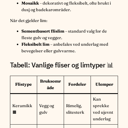
Mosaikk
– dekorativt og fleksibelt, ofte brukt i
dusj og badekarområder.
Når det gjelder lim:
Sementbasert flislim
– standard valg for de
fleste gulv og vegger.
Fleksibelt lim
– anbefales ved underlag med
bevegelser eller gulvvarme.
Tabell: Vanlige fliser og limtyper 📊
Bruksomr
Flistype
Fordeler
Ulemper
åde
Kan
Keramikk
Vegg og
Rimelig,
sprekke
🟫
gulv
slitesterk
ved ujevnt
underlag