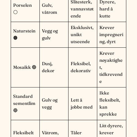
Slitesterk,
Dyrere,
Porselen
Gulv,
vannavstøt
hard å
⚪
våtrom
ende
kutte
Eksklusivt,
Krever
Naturstein
Vegg og
unikt
impregneri
🟤
gulv
utseende
ng, dyrt
Krever
nøyaktighe
Dusj,
Fleksibel,
Mosaikk 🟢
t,
dekor
dekorativ
tidkrevend
e
Ikke
Standard
Gulv og
Lett å
fleksibelt,
sementlim
vegg
jobbe med
kan
🔵
sprekke
Litt dyrere,
Fleksibelt
Våtrom,
Tåler
krever