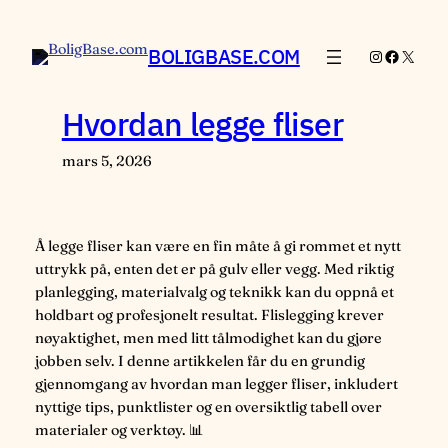
Hopp
til
BOLIGBASE.COM
Instagram
Faceboo
X
innhold
Hvordan legge fliser
mars 5, 2026
Å legge fliser kan være en fin måte å gi rommet et nytt
uttrykk på, enten det er på gulv eller vegg. Med riktig
planlegging, materialvalg og teknikk kan du oppnå et
holdbart og profesjonelt resultat. Flislegging krever
nøyaktighet, men med litt tålmodighet kan du gjøre
jobben selv. I denne artikkelen får du en grundig
gjennomgang av hvordan man legger fliser, inkludert
nyttige tips, punktlister og en oversiktlig tabell over
materialer og verktøy. 📊