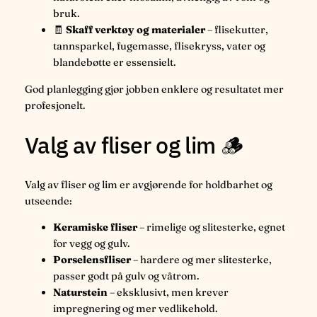
bruk.
🧾
Skaff verktøy og materialer
– flisekutter,
tannsparkel, fugemasse, flisekryss, vater og
blandebøtte er essensielt.
God planlegging gjør jobben enklere og resultatet mer
profesjonelt.
Valg av fliser og lim 🪵
Valg av fliser og lim er avgjørende for holdbarhet og
utseende:
Keramiske fliser
– rimelige og slitesterke, egnet
for vegg og gulv.
Porselensfliser
– hardere og mer slitesterke,
passer godt på gulv og våtrom.
Naturstein
– eksklusivt, men krever
impregnering og mer vedlikehold.