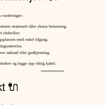
n vurderinger:
mets strømnett tåler ekstra belastning.
t elektriker.
splassen med enkel tilgang.
ingsstørrelse.
er søknad eller godkjenning.
sbehov og legge opp riktig kabel.
t 🔌