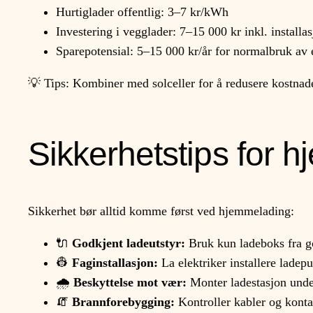
Hurtiglader offentlig: 3–7 kr/kWh
Investering i vegglader: 7–15 000 kr inkl. installa
Sparepotensial: 5–15 000 kr/år for normalbruk av 
💡 Tips: Kombiner med solceller for å redusere kostnade
Sikkerhetstips for 
Sikkerhet bør alltid komme først ved hjemmelading:
🔌
Godkjent ladeutstyr:
Bruk kun ladeboks fra g
👷
Faginstallasjon:
La elektriker installere ladep
🌧️
Beskyttelse mot vær:
Monter ladestasjon under
🧯
Brannforebygging:
Kontroller kabler og konta