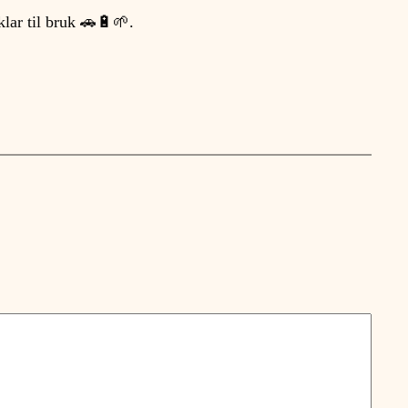
klar til bruk 🚗🔋🌱.