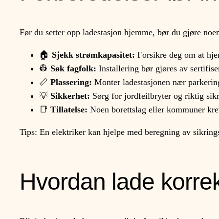
Før du setter opp ladestasjon hjemme, bør du gjøre noe
🏠
Sjekk strømkapasitet:
Forsikre deg om at hjem
👷
Søk fagfolk:
Installering bør gjøres av sertifiser
📏
Plassering:
Monter ladestasjonen nær parkering
💡
Sikkerhet:
Sørg for jordfeilbryter og riktig sikr
📑
Tillatelse:
Noen borettslag eller kommuner krev
Tips: En elektriker kan hjelpe med beregning av sikring
Hvordan lade korrek