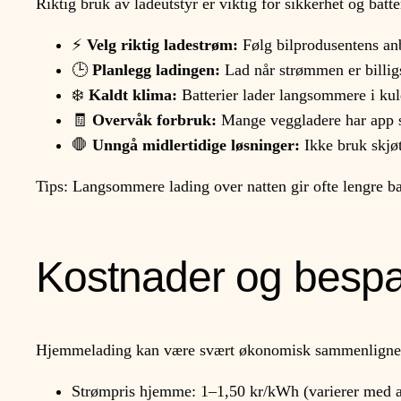
Riktig bruk av ladeutstyr er viktig for sikkerhet og batte
⚡
Velg riktig ladestrøm:
Følg bilprodusentens anb
🕒
Planlegg ladingen:
Lad når strømmen er billigst
❄️
Kaldt klima:
Batterier lader langsommere i kuld
🧾
Overvåk forbruk:
Mange veggladere har app s
🛑
Unngå midlertidige løsninger:
Ikke bruk skjøt
Tips: Langsommere lading over natten gir ofte lengre ba
Kostnader og bespa
Hjemmelading kan være svært økonomisk sammenlignet 
Strømpris hjemme: 1–1,50 kr/kWh (varierer med av