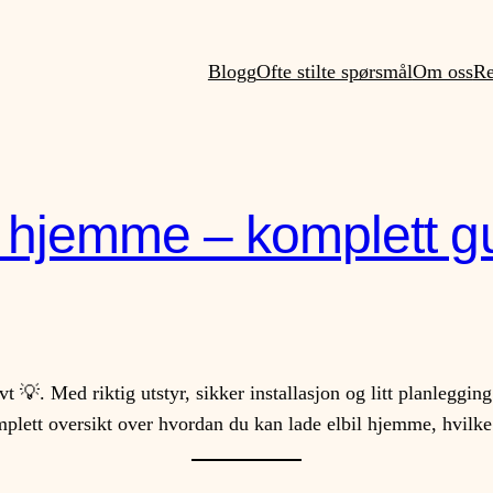
Blogg
Ofte stilte spørsmål
Om oss
Re
l hjemme – komplett g
t 💡. Med riktig utstyr, sikker installasjon og litt planleggi
plett oversikt over hvordan du kan lade elbil hjemme, hvilke