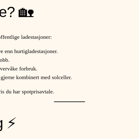
e? 🏡
entlige ladestasjoner:
e enn hurtigladestasjoner.
jobb.
overvåke forbruk.
gjerne kombinert med solceller.
is du har spotprisavtale.
g ⚡