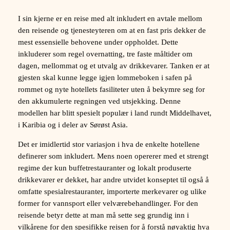
I sin kjerne er en reise med alt inkludert en avtale mellom
den reisende og tjenesteyteren om at en fast pris dekker de
mest essensielle behovene under oppholdet. Dette
inkluderer som regel overnatting, tre faste måltider om
dagen, mellommat og et utvalg av drikkevarer. Tanken er at
gjesten skal kunne legge igjen lommeboken i safen på
rommet og nyte hotellets fasiliteter uten å bekymre seg for
den akkumulerte regningen ved utsjekking. Denne
modellen har blitt spesielt populær i land rundt Middelhavet,
i Karibia og i deler av Sørøst Asia.
Det er imidlertid stor variasjon i hva de enkelte hotellene
definerer som inkludert. Mens noen opererer med et strengt
regime der kun buffetrestauranter og lokalt produserte
drikkevarer er dekket, har andre utvidet konseptet til også å
omfatte spesialrestauranter, importerte merkevarer og ulike
former for vannsport eller velværebehandlinger. For den
reisende betyr dette at man må sette seg grundig inn i
vilkårene for den spesifikke reisen for å forstå nøyaktig hva