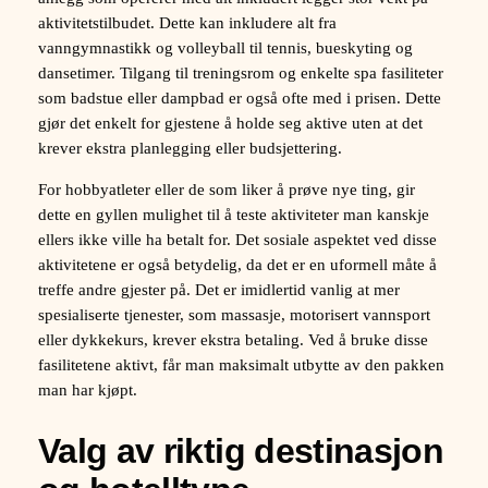
aktivitetstilbudet. Dette kan inkludere alt fra
vanngymnastikk og volleyball til tennis, bueskyting og
dansetimer. Tilgang til treningsrom og enkelte spa fasiliteter
som badstue eller dampbad er også ofte med i prisen. Dette
gjør det enkelt for gjestene å holde seg aktive uten at det
krever ekstra planlegging eller budsjettering.
For hobbyatleter eller de som liker å prøve nye ting, gir
dette en gyllen mulighet til å teste aktiviteter man kanskje
ellers ikke ville ha betalt for. Det sosiale aspektet ved disse
aktivitetene er også betydelig, da det er en uformell måte å
treffe andre gjester på. Det er imidlertid vanlig at mer
spesialiserte tjenester, som massasje, motorisert vannsport
eller dykkekurs, krever ekstra betaling. Ved å bruke disse
fasilitetene aktivt, får man maksimalt utbytte av den pakken
man har kjøpt.
Valg av riktig destinasjon