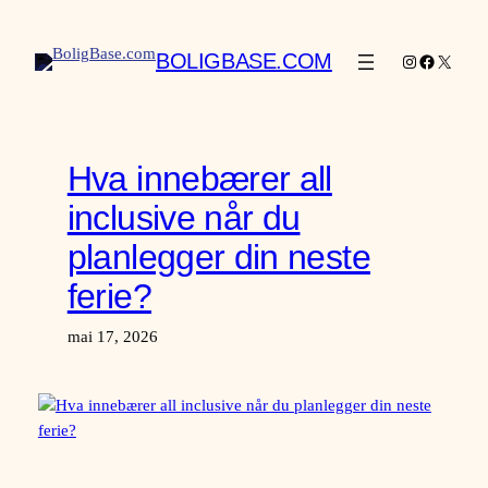
Hopp
til
BOLIGBASE.COM
Instagram
Facebook
X
innhold
Hva innebærer all
inclusive når du
planlegger din neste
ferie?
mai 17, 2026