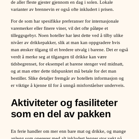
de aller fleste gjester gjennom en dag i solen. Lokale
varianter av brennevin er også ofte inkludert i prisen.
For de som har spesifikke preferanser for internasjonale
varemerker eller finere viner, vil det ofte påløpe et
tilleggsgebyr. Noen hoteller har løst dette ved å tilby ulike
nivåer av drikkepakker, slik at man kan oppgradere hvis
man ønsker tilgang til et bredere utvalg i barene. Det er også
verdt å merke seg at tilgangen til drikke kan være
tidsbegrenset, for eksempel at barene stenger ved midnatt,
og at man etter dette tidspunktet må betale for det man
bestiller. Slike detaljer fremgår av hotellets informasjon og
er viktige å kjenne til for å unngå misforståelser underveis.
Aktiviteter og fasiliteter
som en del av pakken
En ferie handler om mer enn bare mat og drikke, og mange
anlegg som opererer med alt inkludert legger stor vekt på