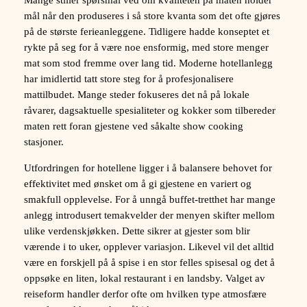
Mange stiller spørsmål ved om kvaliteten på maten holder
mål når den produseres i så store kvanta som det ofte gjøres
på de største ferieanleggene. Tidligere hadde konseptet et
rykte på seg for å være noe ensformig, med store menger
mat som stod fremme over lang tid. Moderne hotellanlegg
har imidlertid tatt store steg for å profesjonalisere
mattilbudet. Mange steder fokuseres det nå på lokale
råvarer, dagsaktuelle spesialiteter og kokker som tilbereder
maten rett foran gjestene ved såkalte show cooking
stasjoner.
Utfordringen for hotellene ligger i å balansere behovet for
effektivitet med ønsket om å gi gjestene en variert og
smakfull opplevelse. For å unngå buffet-tretthet har mange
anlegg introdusert temakvelder der menyen skifter mellom
ulike verdenskjøkken. Dette sikrer at gjester som blir
værende i to uker, opplever variasjon. Likevel vil det alltid
være en forskjell på å spise i en stor felles spisesal og det å
oppsøke en liten, lokal restaurant i en landsby. Valget av
reiseform handler derfor ofte om hvilken type atmosfære