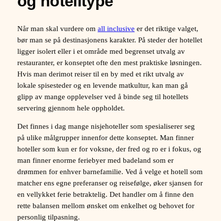
og hotelltype
Når man skal vurdere om
all inclusive
er det riktige valget,
bør man se på destinasjonens karakter. På steder der hotellet
ligger isolert eller i et område med begrenset utvalg av
restauranter, er konseptet ofte den mest praktiske løsningen.
Hvis man derimot reiser til en by med et rikt utvalg av
lokale spisesteder og en levende matkultur, kan man gå
glipp av mange opplevelser ved å binde seg til hotellets
servering gjennom hele oppholdet.
Det finnes i dag mange nisjehoteller som spesialiserer seg
på ulike målgrupper innenfor dette konseptet. Man finner
hoteller som kun er for voksne, der fred og ro er i fokus, og
man finner enorme feriebyer med badeland som er
drømmen for enhver barnefamilie. Ved å velge et hotell som
matcher ens egne preferanser og reisefølge, øker sjansen for
en vellykket ferie betraktelig. Det handler om å finne den
rette balansen mellom ønsket om enkelhet og behovet for
personlig tilpasning.