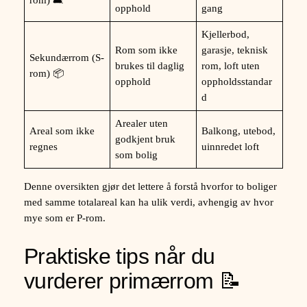
rom) 🛋️
opphold
gang
Kjellerbod,
Rom som ikke
garasje, teknisk
Sekundærrom (S-
brukes til daglig
rom, loft uten
rom) 📦
opphold
oppholdsstandar
d
Arealer uten
Areal som ikke
Balkong, utebod,
godkjent bruk
regnes
uinnredet loft
som bolig
Denne oversikten gjør det lettere å forstå hvorfor to boliger
med samme totalareal kan ha ulik verdi, avhengig av hvor
mye som er P-rom.
Praktiske tips når du
vurderer primærrom 📝