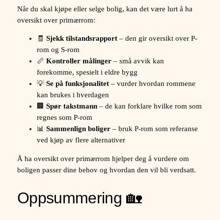
Når du skal kjøpe eller selge bolig, kan det være lurt å ha
oversikt over primærrom:
🧾
Sjekk tilstandsrapport
– den gir oversikt over P-
rom og S-rom
📏
Kontroller målinger
– små avvik kan
forekomme, spesielt i eldre bygg
💡
Se på funksjonalitet
– vurder hvordan rommene
kan brukes i hverdagen
🏢
Spør takstmann
– de kan forklare hvilke rom som
regnes som P-rom
📊
Sammenlign boliger
– bruk P-rom som referanse
ved kjøp av flere alternativer
Å ha oversikt over primærrom hjelper deg å vurdere om
boligen passer dine behov og hvordan den vil bli verdsatt.
Oppsummering 🏡