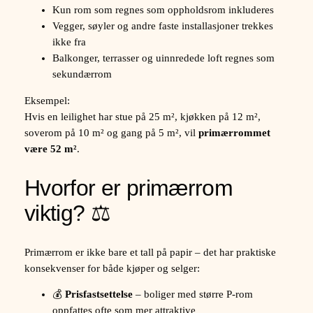
Kun rom som regnes som oppholdsrom inkluderes
Vegger, søyler og andre faste installasjoner trekkes
ikke fra
Balkonger, terrasser og uinnredede loft regnes som
sekundærrom
Eksempel:
Hvis en leilighet har stue på 25 m², kjøkken på 12 m²,
soverom på 10 m² og gang på 5 m², vil
primærrommet
være 52 m²
.
Hvorfor er primærrom
viktig? ⚖️
Primærrom er ikke bare et tall på papir – det har praktiske
konsekvenser for både kjøper og selger:
💰
Prisfastsettelse
– boliger med større P-rom
oppfattes ofte som mer attraktive