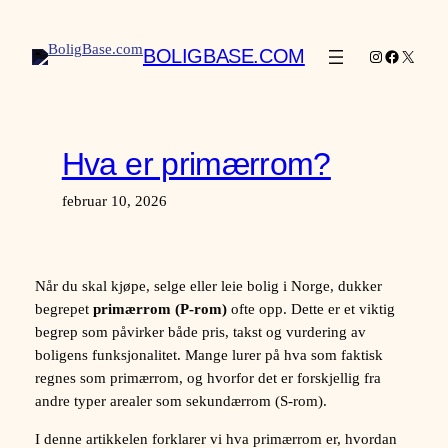
Hopp
til
BOLIGBASE.COM
Instagram
Facebook
X
innhold
Hva er primærrom?
februar 10, 2026
Når du skal kjøpe, selge eller leie bolig i Norge, dukker
begrepet
primærrom (P-rom)
ofte opp. Dette er et viktig
begrep som påvirker både pris, takst og vurdering av
boligens funksjonalitet. Mange lurer på hva som faktisk
regnes som primærrom, og hvorfor det er forskjellig fra
andre typer arealer som sekundærrom (S-rom).
I denne artikkelen forklarer vi hva primærrom er, hvordan