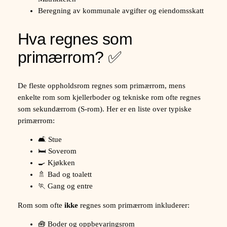
Beregning av kommunale avgifter og eiendomsskatt
Hva regnes som
primærrom? ✅
De fleste oppholdsrom regnes som primærrom, mens
enkelte rom som kjellerboder og tekniske rom ofte regnes
som sekundærrom (S-rom). Her er en liste over typiske
primærrom:
🛋️ Stue
🛏️ Soverom
🍳 Kjøkken
🚿 Bad og toalett
🏃 Gang og entre
Rom som ofte
ikke
regnes som primærrom inkluderer:
🧰 Boder og oppbevaringsrom