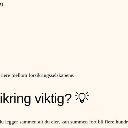
r)
ariere mellom forsikringsselskapene.
kring viktig? 💡
u legger sammen alt du eier, kan summen fort bli flere hundre