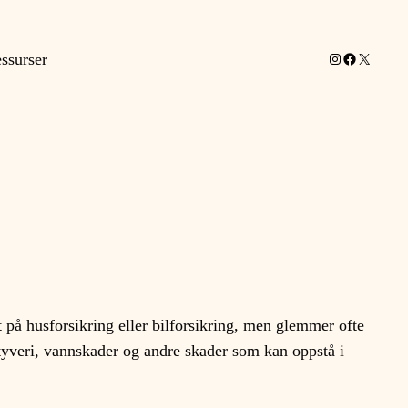
Instagram
Facebook
X
ssurser
t på husforsikring eller bilforsikring, men glemmer ofte
tyveri, vannskader og andre skader som kan oppstå i