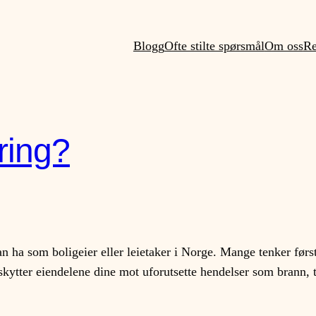
Blogg
Ofte stilte spørsmål
Om oss
Re
ring?
an ha som boligeier eller leietaker i Norge. Mange tenker førs
skytter eiendelene dine mot uforutsette hendelser som brann, 