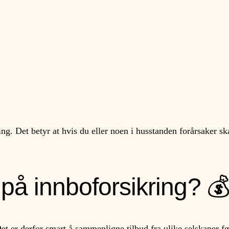
ng. Det betyr at hvis du eller noen i husstanden forårsaker s
 på innboforsikring? 
 Det er derfor smart å sammenligne tilbud fra ulike selskaper fø